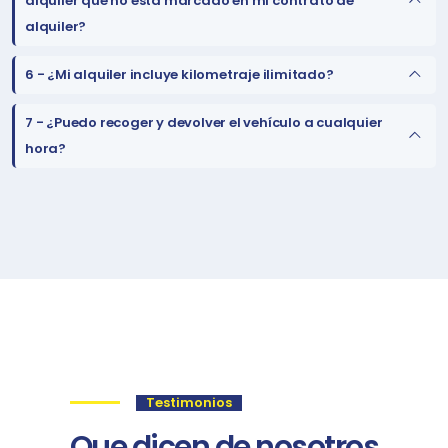
alquiler que no está marcado en mi contrato de
alquiler?
6 -
¿Mi alquiler incluye kilometraje ilimitado?
7 -
¿Puedo recoger y devolver el vehículo a cualquier
hora?
Testimonios
Que dicen de nosotros