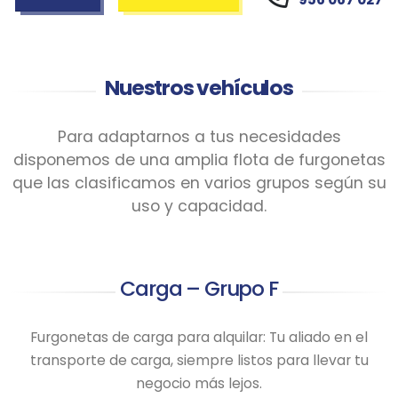
cualquier otra necesidad,
estamos aquí para
ayudarte
.
Nuestros vehículos
Conocemos el mercado y comprendemos tus
necesidades
, lo que nos permite
ofrecerte
soluciones eficaces y eficientes
. Tanto si eres un
Para adaptarnos a tus necesidades
autónomo como una empresa,
en Furgocity
disponemos de una amplia flota de furgonetas
disponemos de modalidades de alquiler flexibles y
que las clasificamos en varios grupos según su
tarifas especiales
que se ajustan a ti.
uso y capacidad.
Carga – Grupo F
Furgonetas de carga para alquilar: Tu aliado en el
transporte de carga, siempre listos para llevar tu
negocio más lejos.