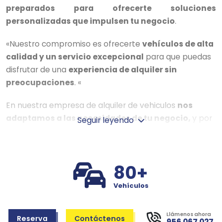
preparados para ofrecerte soluciones
personalizadas que impulsen tu negocio
.
«Nuestro compromiso es ofrecerte
vehículos de alta
calidad y un servicio excepcional
para que puedas
disfrutar de una
experiencia de alquiler sin
preocupaciones
. «
En nuestra empresa de alquiler de vehiculos
nos
adaptamos a las necesidades de tu negocio,
y por
Seguir leyendo
eso ofrecemos una
amplia gama de vehículos para
satisfacer tus requerimientos
específicos. Desde
furgonetas pequeñas para entregas
rápidas, hasta
80+
furgonetas extra largas y camiones
, nuestra
diversa
flota garantiza que siempre encontrarás el
Vehículos
vehículo perfecto para tus necesidades
. Ya sea
para reemplazar un vehículo en reparación, alquilar a
Llámenos ahora
Reserva
Contáctenos
largo plazo, ampliar flota en temporada alta o
956 067 027