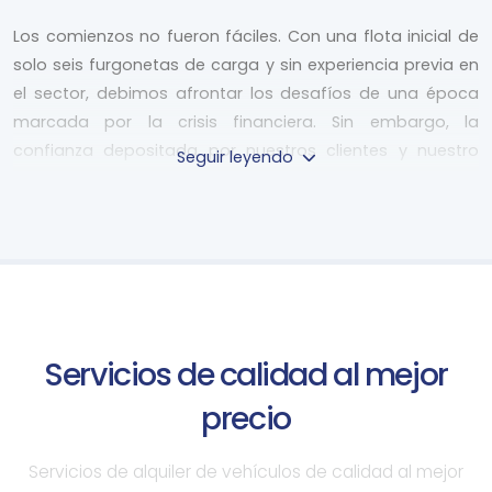
Los comienzos no fueron fáciles. Con una flota inicial de
solo seis furgonetas de carga y sin experiencia previa en
el sector, debimos afrontar los desafíos de una época
marcada por la crisis financiera. Sin embargo, la
confianza depositada por nuestros clientes y nuestro
Seguir leyendo
esfuerzo constante nos permitieron crecer año tras año.
Ampliando horizontes y satisfaciendo nuevas
necesidades
Atendiendo a las necesidades de un mercado en
constante evolución, fuimos ampliando nuestra oferta
Servicios de calidad al mejor
de vehículos. Primero, incorporamos furgonetas de
pasajeros a nuestra flota, y posteriormente, dimos un
precio
paso más allá incluyendo también turismos. De esta
manera, nos convertimos en una empresa capaz de
Servicios de alquiler de vehículos de calidad al mejor
satisfacer las necesidades de movilidad de un público