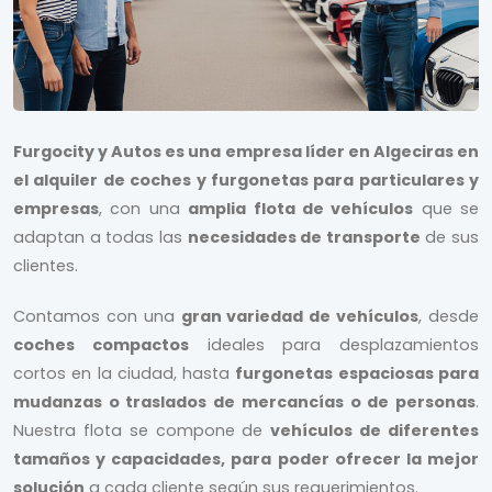
brindándote la libertad de explorar nuevos lugares
con comodidad y seguridad.
Precios estables en temporada alta:
A pesar de la
alta demanda, mantenemos precios competitivos y
estables durante la temporada alta, para que
puedas planificar tus viajes sin preocupaciones
Furgocity y Autos es una empresa líder en Algeciras en
sobre costos imprevistos.
el alquiler de coches y furgonetas para particulares y
Flota de vehículos moderna:
Nuestra flota de
empresas
, con una
amplia flota de vehículos
que se
vehículos es muy nueva, con una edad promedio
adaptan a todas las
necesidades de transporte
de sus
entre 1 y 2 años, garantizándote un viaje seguro y
clientes.
confortable en un vehículo confiable y bien
mantenido.
Contamos con una
gran variedad de vehículos
, desde
Asistencia en carretera 24/7/365:
Estamos
coches compactos
ideales para desplazamientos
comprometidos a brindarte tranquilidad en tus
desplazamientos, por eso ofrecemos asistencia en
cortos en la ciudad, hasta
furgonetas espaciosas para
carretera las 24 horas, los 7 días de la semana, los
mudanzas o traslados de mercancías o de personas
.
365 días del año, para atenderte en caso de
Nuestra flota se compone de
vehículos de diferentes
cualquier eventualidad en tu viaje.
tamaños y capacidades, para poder ofrecer la mejor
solución
a cada cliente según sus requerimientos.