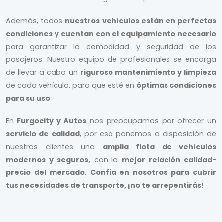
Confía en nuestro servicio de alquiler de coches y
furgonetas
para una experiencia de transporte sin
Además, todos
nuestros vehículos están en perfectas
complicaciones y con todas las comodidades que
condiciones y cuentan con el equipamiento necesario
necesitas.
¡Estamos aquí para hacer que tu viaje sea
para garantizar la comodidad y seguridad de los
seguro, conveniente y placentero!
pasajeros. Nuestro equipo de profesionales se encarga
de llevar a cabo un
riguroso mantenimiento y limpieza
de cada vehículo, para que esté en
óptimas condiciones
para su uso
.
En
Furgocity y Autos
nos preocupamos por ofrecer un
servicio de calidad
, por eso ponemos a disposición de
nuestros clientes una
amplia flota de vehículos
modernos y seguros,
con la
mejor relación calidad-
precio del mercado
.
Confía en nosotros para cubrir
tus necesidades de transporte, ¡no te arrepentirás!