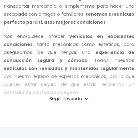
transportar mercancía o simplemente para hacer una
escapada con amigos o familiares,
tenemos el vehículo
perfecto para ti, a las mejores condiciones
.
Nos enorgullece ofrecer
vehículos en excelentes
condiciones
, tanto mecánicas como estéticas, para
asegurarnos de que tengas una
experiencia de
conducción segura y cómoda
. Todos nuestros
vehículos son revisados y mantenidos regularmente
por nuestro equipo de expertos mecánicos, por lo que
puedes estar seguro de que estás recibiendo un
vehículo de confianza y seguro
.
Seguir leyendo
Nuestro
servicio de alquiler de coches y furgonetas
destaca por una serie de ventajas
que hacen que sea
la elección perfecta para tus necesidades de transporte:
Horario de apertura amplio:
Contamos con un